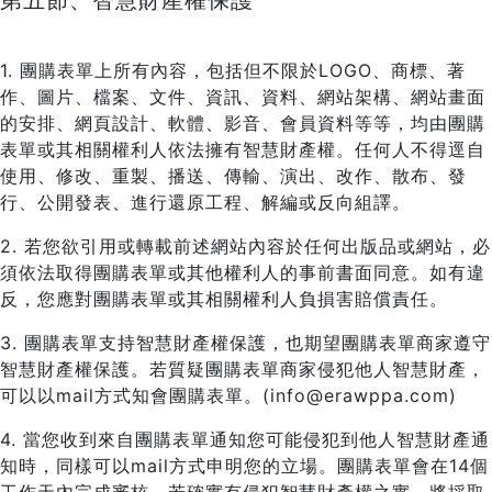
第五節、智慧財產權保護
1. 團購表單上所有內容，包括但不限於LOGO、商標、著
作、圖片、檔案、文件、資訊、資料、網站架構、網站畫面
的安排、網頁設計、軟體、影音、會員資料等等，均由團購
表單或其相關權利人依法擁有智慧財產權。任何人不得逕自
使用、修改、重製、播送、傳輸、演出、改作、散布、發
行、公開發表、進行還原工程、解編或反向組譯。
2. 若您欲引用或轉載前述網站內容於任何出版品或網站，必
須依法取得團購表單或其他權利人的事前書面同意。如有違
反，您應對團購表單或其相關權利人負損害賠償責任。
3. 團購表單支持智慧財產權保護，也期望團購表單商家遵守
智慧財產權保護。若質疑團購表單商家侵犯他人智慧財產，
可以以mail方式知會團購表單。(info@erawppa.com)
4. 當您收到來自團購表單通知您可能侵犯到他人智慧財產通
知時，同樣可以mail方式申明您的立場。團購表單會在14個